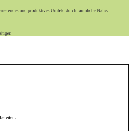
spirierendes und produktives Umfeld durch räumliche Nähe.
ltiger.
bereiten.