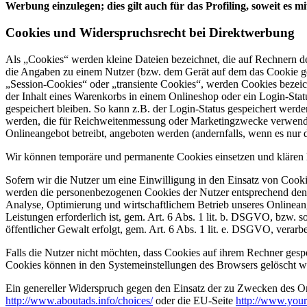
Werbung einzulegen; dies gilt auch für das Profiling, soweit es 
Cookies und Widerspruchsrecht bei Direktwerbung
Als „Cookies“ werden kleine Dateien bezeichnet, die auf Rechnern d
die Angaben zu einem Nutzer (bzw. dem Gerät auf dem das Cookie ges
„Session-Cookies“ oder „transiente Cookies“, werden Cookies bezeich
der Inhalt eines Warenkorbs in einem Onlineshop oder ein Login-Sta
gespeichert bleiben. So kann z.B. der Login-Status gespeichert werd
werden, die für Reichweitenmessung oder Marketingzwecke verwendet
Onlineangebot betreibt, angeboten werden (andernfalls, wenn es nur 
Wir können temporäre und permanente Cookies einsetzen und klären 
Sofern wir die Nutzer um eine Einwilligung in den Einsatz von Cooki
werden die personenbezogenen Cookies der Nutzer entsprechend den n
Analyse, Optimierung und wirtschaftlichem Betrieb unseres Onlinean
Leistungen erforderlich ist, gem. Art. 6 Abs. 1 lit. b. DSGVO, bzw. s
öffentlicher Gewalt erfolgt, gem. Art. 6 Abs. 1 lit. e. DSGVO, verarbe
Falls die Nutzer nicht möchten, dass Cookies auf ihrem Rechner gesp
Cookies können in den Systemeinstellungen des Browsers gelöscht w
Ein genereller Widerspruch gegen den Einsatz der zu Zwecken des Onl
http://www.aboutads.info/choices/
oder die EU-Seite
http://www.your