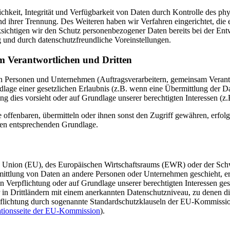
keit, Integrität und Verfügbarkeit von Daten durch Kontrolle des phy
 und ihrer Trennung. Des Weiteren haben wir Verfahren eingerichtet, 
ksichtigen wir den Schutz personenbezogener Daten bereits bei der E
 und durch datenschutzfreundliche Voreinstellungen.
m Verantwortlichen und Dritten
Personen und Unternehmen (Auftragsverarbeitern, gemeinsam Verantwor
dlage einer gesetzlichen Erlaubnis (z.B. wenn eine Übermittlung der Dat
htung dies vorsieht oder auf Grundlage unserer berechtigten Interessen (
fenbaren, übermitteln oder ihnen sonst den Zugriff gewähren, erfolgt 
ben entsprechenden Grundlage.
en Union (EU), des Europäischen Wirtschaftsraums (EWR) oder der Sch
tlung von Daten an andere Personen oder Unternehmen geschieht, erfol
en Verpflichtung oder auf Grundlage unserer berechtigten Interessen ges
ur in Drittländern mit einem anerkannten Datenschutzniveau, zu denen di
rpflichtung durch sogenannte Standardschutzklauseln der EU-Kommission
ationsseite der EU-Kommission
).