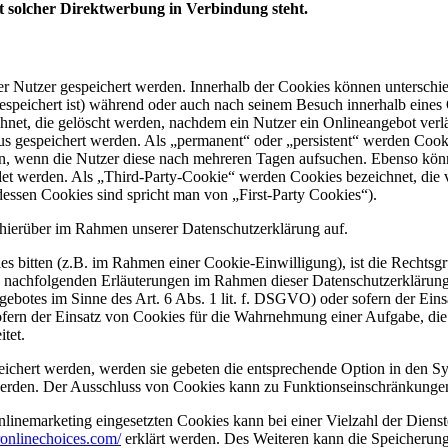
mit solcher Direktwerbung in Verbindung steht.
er Nutzer gespeichert werden. Innerhalb der Cookies können unterschi
peichert ist) während oder auch nach seinem Besuch innerhalb eines 
net, die gelöscht werden, nachdem ein Nutzer ein Onlineangebot verlä
tus gespeichert werden. Als „permanent“ oder „persistent“ werden Coo
en, wenn die Nutzer diese nach mehreren Tagen aufsuchen. Ebenso könn
 werden. Als „Third-Party-Cookie“ werden Cookies bezeichnet, die v
dessen Cookies sind spricht man von „First-Party Cookies“).
hierüber im Rahmen unserer Datenschutzerklärung auf.
es bitten (z.B. im Rahmen einer Cookie-Einwilligung), ist die Rechtsg
achfolgenden Erläuterungen im Rahmen dieser Datenschutzerklärung auf
gebotes im Sinne des Art. 6 Abs. 1 lit. f. DSGVO) oder sofern der Ein
ofern der Einsatz von Cookies für die Wahrnehmung einer Aufgabe, die i
itet.
eichert werden, werden sie gebeten die entsprechende Option in den Sy
erden. Der Ausschluss von Cookies kann zu Funktionseinschränkungen
inemarketing eingesetzten Cookies kann bei einer Vielzahl der Dienste
onlinechoices.com/
erklärt werden. Des Weiteren kann die Speicherung