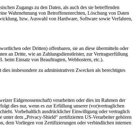
sischen Zugangs zu den Daten, als auch des sie betreffenden
die eine Wahrnehmung von Betroffenenrechten, Löschung von Daten
ntwicklung, bzw. Auswahl von Hardware, Software sowie Verfahren,
tlichen oder Dritten) offenbaren, sie an diese übermitteln oder
en an Dritte, wie an Zahlungsdienstleister, zur Vertragserfüllung
z.B. beim Einsatz von Beauftragten, Webhostern, etc.).
dies insbesondere zu administrativen Zwecken als berechtigtes
weizer Eidgenossenschaft) verarbeiten oder dies im Rahmen der
gt dies nur, wenn es zur Erfüllung unserer (vor)vertraglichen
chieht. Vorbehaltlich ausdrücklicher Einwilligung oder vertraglich
e unter dem „Privacy-Shield“ zertifizierten US-Verarbeiter gehören
, dem Vorliegen von Zertifizierungen oder verbindlichen internen