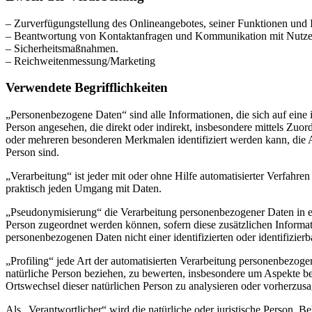
– Zurverfügungstellung des Onlineangebotes, seiner Funktionen und I
– Beantwortung von Kontaktanfragen und Kommunikation mit Nutze
– Sicherheitsmaßnahmen.
– Reichweitenmessung/Marketing
Verwendete Begrifflichkeiten
„Personenbezogene Daten“ sind alle Informationen, die sich auf eine id
Person angesehen, die direkt oder indirekt, insbesondere mittels Z
oder mehreren besonderen Merkmalen identifiziert werden kann, die Aus
Person sind.
„Verarbeitung“ ist jeder mit oder ohne Hilfe automatisierter Verfah
praktisch jeden Umgang mit Daten.
„Pseudonymisierung“ die Verarbeitung personenbezogener Daten in ei
Person zugeordnet werden können, sofern diese zusätzlichen Informa
personenbezogenen Daten nicht einer identifizierten oder identifizie
„Profiling“ jede Art der automatisierten Verarbeitung personenbezog
natürliche Person beziehen, zu bewerten, insbesondere um Aspekte bezü
Ortswechsel dieser natürlichen Person zu analysieren oder vorherzus
Als „Verantwortlicher“ wird die natürliche oder juristische Person, 