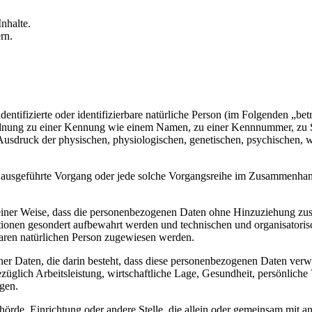
nhalte.
rn.
entifizierte oder identifizierbare natürliche Person (im Folgenden „betr
uordnung zu einer Kennung wie einem Namen, zu einer Kennnummer, zu 
druck der physischen, physiologischen, genetischen, psychischen, wirts
ren ausgeführte Vorgang oder jede solche Vorgangsreihe im Zusammenha
ner Weise, dass die personenbezogenen Daten ohne Hinzuziehung zusätz
tionen gesondert aufbewahrt werden und technischen und organisatoris
rbaren natürlichen Person zugewiesen werden.
ener Daten, die darin besteht, dass diese personenbezogenen Daten ver
glich Arbeitsleistung, wirtschaftliche Lage, Gesundheit, persönliche Vo
agen.
Behörde, Einrichtung oder andere Stelle, die allein oder gemeinsam mit