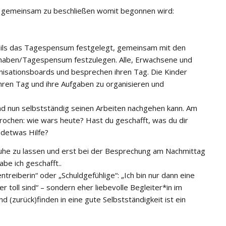
rn gemeinsam zu beschließen womit begonnen wird:
ils das Tagespensum festgelegt, gemeinsam mit den
Vorhaben/Tagespensum festzulegen. Alle, Erwachsene und
isationsboards und besprechen ihren Tag. Die Kinder
 ihren Tag und ihre Aufgaben zu organisieren und
ind nun selbstständig seinen Arbeiten nachgehen kann. Am
ochen: wie wars heute? Hast du geschafft, was du dir
detwas Hilfe?
 Ruhe zu lassen und erst bei der Besprechung am Nachmittag
be ich geschafft..
ntreiberin“ oder „Schuldgefühlige“: „Ich bin nur dann eine
toll sind“ – sondern eher liebevolle Begleiter*in im
 (zurück)finden in eine gute Selbstständigkeit ist ein