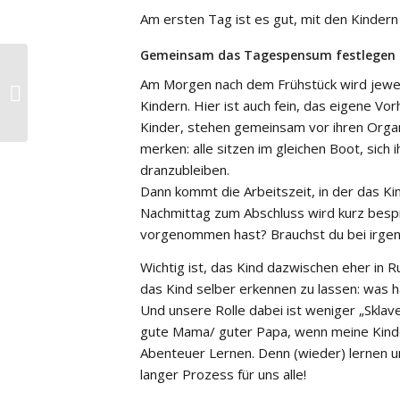
Am ersten Tag ist es gut, mit den Kinde
Gemeinsam das Tagespensum festlegen
Am Morgen nach dem Frühstück wird jewe
Das echte Leben
Kindern. Hier ist auch fein, das eigene 
Kinder, stehen gemeinsam vor ihren Organ
merken: alle sitzen im gleichen Boot, sich
dranzubleiben.
Dann kommt die Arbeitszeit, in der das K
Nachmittag zum Abschluss wird kurz bespr
vorgenommen hast? Brauchst du bei irgen
Wichtig ist, das Kind dazwischen eher in
das Kind selber erkennen zu lassen: was ha
Und unsere Rolle dabei ist weniger „Sklave
gute Mama/ guter Papa, wenn meine Kinder 
Abenteuer Lernen. Denn (wieder) lernen und
langer Prozess für uns alle!