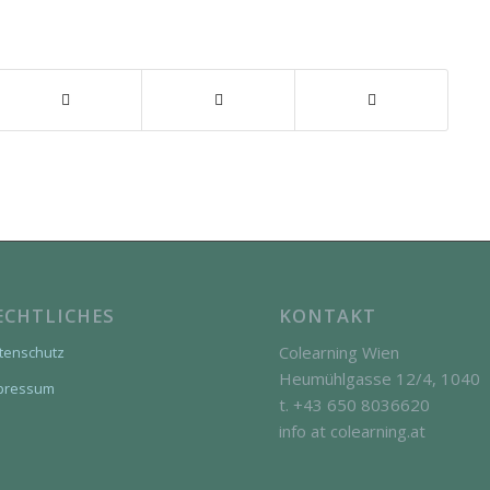
ECHTLICHES
KONTAKT
Colearning Wien
tenschutz
Heumühlgasse 12/4, 1040
pressum
t. +43 650 8036620
info at colearning.at